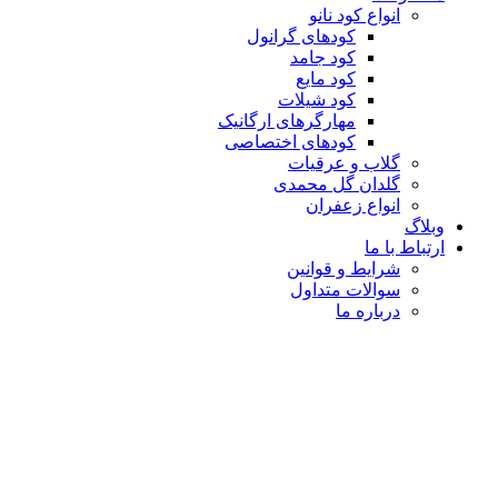
انواع کود نانو
کودهای گرانول
کود جامد
کود مایع
کود شیلات
مهارگرهای ارگانیک
کود‌های اختصاصی
گلاب و عرقیات
گلدان گل محمدی
انواع زعفران
وبلاگ
ارتباط با ما
شرایط و قوانین
سوالات متداول
درباره ما