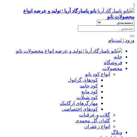
|
نانو پاسارگاد آریا | تولید و عرضه انواع
محصولات نانو
ورود | ثبت‌نام
خانه
فروشگاه
محصولات
انواع کود نانو
کودهای گرانول
کود جامد
کود مایع
کود شیلات
مهارگرهای ارگانیک
کود‌های اختصاصی
گلاب و عرقیات
گلدان گل محمدی
انواع زعفران
وبلاگ