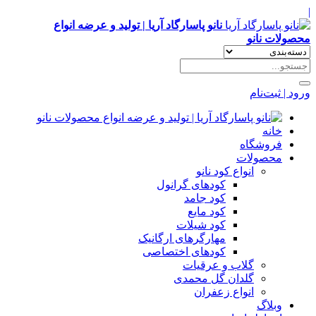
|
نانو پاسارگاد آریا | تولید و عرضه انواع
محصولات نانو
ورود | ثبت‌نام
خانه
فروشگاه
محصولات
انواع کود نانو
کودهای گرانول
کود جامد
کود مایع
کود شیلات
مهارگرهای ارگانیک
کود‌های اختصاصی
گلاب و عرقیات
گلدان گل محمدی
انواع زعفران
وبلاگ