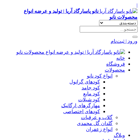
|
نانو پاسارگاد آریا | تولید و عرضه انواع
محصولات نانو
ورود | ثبت‌نام
خانه
فروشگاه
محصولات
انواع کود نانو
کودهای گرانول
کود جامد
کود مایع
کود شیلات
مهارگرهای ارگانیک
کود‌های اختصاصی
گلاب و عرقیات
گلدان گل محمدی
انواع زعفران
وبلاگ